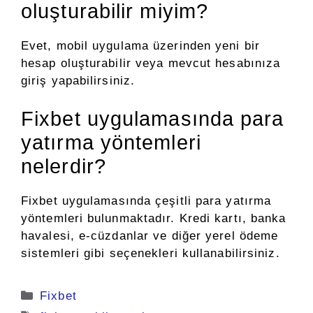
oluşturabilir miyim?
Evet, mobil uygulama üzerinden yeni bir
hesap oluşturabilir veya mevcut hesabınıza
giriş yapabilirsiniz.
Fixbet uygulamasında para
yatırma yöntemleri
nelerdir?
Fixbet uygulamasında çeşitli para yatırma
yöntemleri bulunmaktadır. Kredi kartı, banka
havalesi, e-cüzdanlar ve diğer yerel ödeme
sistemleri gibi seçenekleri kullanabilirsiniz.
Kategoriler
Fixbet