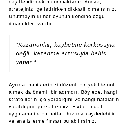
çeşitlendirmek bulunmaktadır. Ancak,
stratejinizi geliştirirken dikkatli olmalısınız.
Unutmayın ki her oyunun kendine özgü
dinamikleri vardır.
“Kazananlar, kaybetme korkusuyla
değil, kazanma arzusuyla bahis
yapar.”
Ayrıca, bahislerinizi düzenli bir şekilde not
almak da önemli bir adımdır. Böylece, hangi
stratejilerin işe yaradığını ve hangi hataların
yapıldığını görebilirsiniz. Fixbet mobil
uygulama ile bu notları hızlıca kaydedebilir
ve analiz etme fırsatı bulabilirsiniz.