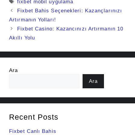
Etiketler
fixbet mobil uygulama
Fixbet Bahis Seçenekleri: Kazançlarınızı
Artırmanın Yolları!
Fixbet Casino: Kazancınızı Artırmanın 10
Akıllı Yolu
Ara
Ara
Recent Posts
Fixbet Canlı Bahis