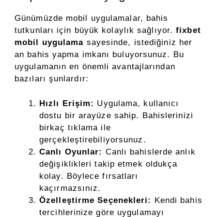
Günümüzde mobil uygulamalar, bahis
tutkunları için büyük kolaylık sağlıyor.
fixbet
mobil uygulama
sayesinde, istediğiniz her
an bahis yapma imkanı buluyorsunuz. Bu
uygulamanın en önemli avantajlarından
bazıları şunlardır:
Hızlı Erişim:
Uygulama, kullanıcı
dostu bir arayüze sahip. Bahislerinizi
birkaç tıklama ile
gerçekleştirebiliyorsunuz.
Canlı Oyunlar:
Canlı bahislerde anlık
değişiklikleri takip etmek oldukça
kolay. Böylece fırsatları
kaçırmazsınız.
Özelleştirme Seçenekleri:
Kendi bahis
tercihlerinize göre uygulamayı