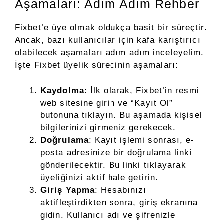
Aşamaları: Adım Adım Rehber
Fixbet’e üye olmak oldukça basit bir süreçtir.
Ancak, bazı kullanıcılar için kafa karıştırıcı
olabilecek aşamaları adım adım inceleyelim.
İşte Fixbet üyelik sürecinin aşamaları:
Kaydolma
: İlk olarak, Fixbet’in resmi
web sitesine girin ve “Kayıt Ol”
butonuna tıklayın. Bu aşamada kişisel
bilgilerinizi girmeniz gerekecek.
Doğrulama
: Kayıt işlemi sonrası, e-
posta adresinize bir doğrulama linki
gönderilecektir. Bu linki tıklayarak
üyeliğinizi aktif hale getirin.
Giriş Yapma
: Hesabınızı
aktifleştirdikten sonra, giriş ekranına
gidin. Kullanıcı adı ve şifrenizle