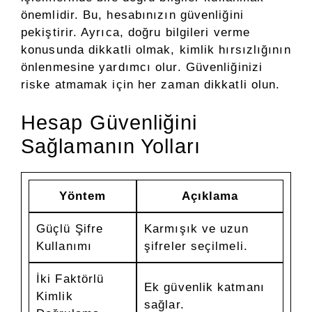
önemlidir. Bu, hesabınızın güvenliğini
pekiştirir. Ayrıca, doğru bilgileri verme
konusunda dikkatli olmak, kimlik hırsızlığının
önlenmesine yardımcı olur. Güvenliğinizi
riske atmamak için her zaman dikkatli olun.
Hesap Güvenliğini
Sağlamanın Yolları
Yöntem
Açıklama
Güçlü Şifre
Karmışık ve uzun
Kullanımı
şifreler seçilmeli.
İki Faktörlü
Ek güvenlik katmanı
Kimlik
sağlar.