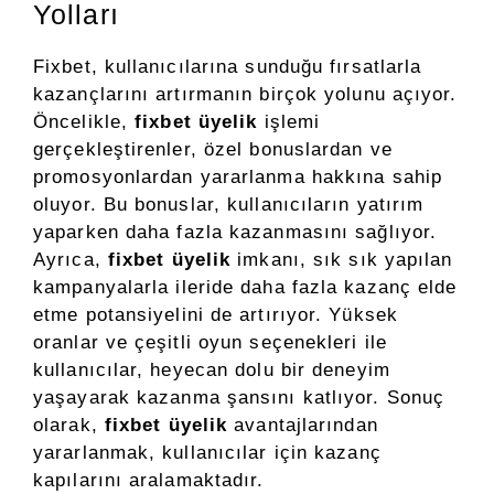
Yolları
Fixbet, kullanıcılarına sunduğu fırsatlarla
kazançlarını artırmanın birçok yolunu açıyor.
Öncelikle,
fixbet üyelik
işlemi
gerçekleştirenler, özel bonuslardan ve
promosyonlardan yararlanma hakkına sahip
oluyor. Bu bonuslar, kullanıcıların yatırım
yaparken daha fazla kazanmasını sağlıyor.
Ayrıca,
fixbet üyelik
imkanı, sık sık yapılan
kampanyalarla ileride daha fazla kazanç elde
etme potansiyelini de artırıyor. Yüksek
oranlar ve çeşitli oyun seçenekleri ile
kullanıcılar, heyecan dolu bir deneyim
yaşayarak kazanma şansını katlıyor. Sonuç
olarak,
fixbet üyelik
avantajlarından
yararlanmak, kullanıcılar için kazanç
kapılarını aralamaktadır.