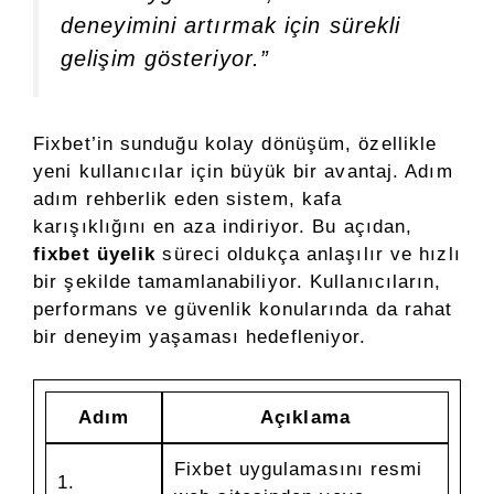
deneyimini artırmak için sürekli
gelişim gösteriyor.”
Fixbet’in sunduğu kolay dönüşüm, özellikle
yeni kullanıcılar için büyük bir avantaj. Adım
adım rehberlik eden sistem, kafa
karışıklığını en aza indiriyor. Bu açıdan,
fixbet üyelik
süreci oldukça anlaşılır ve hızlı
bir şekilde tamamlanabiliyor. Kullanıcıların,
performans ve güvenlik konularında da rahat
bir deneyim yaşaması hedefleniyor.
Adım
Açıklama
Fixbet uygulamasını resmi
1.