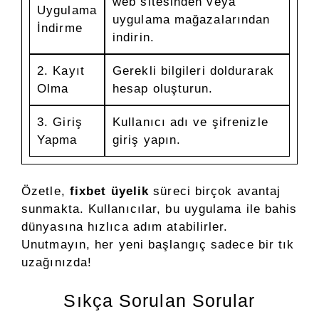
web sitesinden veya
Uygulama
uygulama mağazalarından
İndirme
indirin.
2. Kayıt
Gerekli bilgileri doldurarak
Olma
hesap oluşturun.
3. Giriş
Kullanıcı adı ve şifrenizle
Yapma
giriş yapın.
Özetle,
fixbet üyelik
süreci birçok avantaj
sunmakta. Kullanıcılar, bu uygulama ile bahis
dünyasına hızlıca adım atabilirler.
Unutmayın, her yeni başlangıç sadece bir tık
uzağınızda!
Sıkça Sorulan Sorular