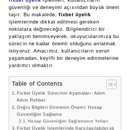
fixbet üyelik
işlemleri, kullanıcıların
güvenliği ve deneyimi açısından büyük önem
taşır. Bu makalede,
fixbet üyelik
işlemlerinde dikkat edilmesi gereken
noktalara değineceğiz. Bilgilendirici bir
yaklaşım benimseyerek, okuyucularımıza bu
sürecin ne kadar önemli olduğunu anlatmak
istiyoruz. Amacımız, kullanıcıların sorun
yaşamadan, keyifli bir deneyim edinmelerine
yardımcı olmaktır.
Table of Contents
Fixbet Üyelik Sürecinin Aşamaları: Adım
Adım Rehber
Doğru Bilgileri Girmenin Önemi: Hesap
Güvenliğini Sağlama
Hesap Güvenliğini Sağlamanın Yolları
Fixbet Üyelik İşlemlerinde Karşılaşılabilecek