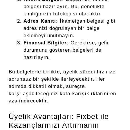
belgesi hazırlayın. Bu, genellikle
kimliğinizin fotokopisi olacaktır.
Adres Kanıtı:
İkametgah belgesi gibi
adresinizi doğrulayan bir belge
eklemeyi unutmayın.
Finansal Bilgiler:
Gerekirse, gelir
durumunu gösteren belgeleri de
hazırlayın.
Bu belgelerle birlikte, üyelik süreci hızlı ve
sorunsuz bir şekilde ilerleyecektir. Her
adımda dikkatli olmak, süreçte
karşılaşabileceğiniz kafa karışıklıklarını en
aza indirecektir.
Üyelik Avantajları: Fixbet ile
Kazançlarınızı Artırmanın