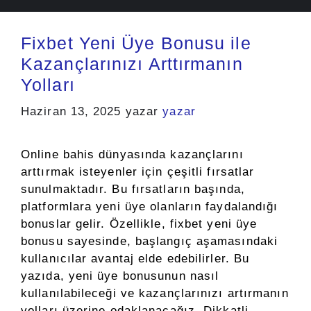
Fixbet Yeni Üye Bonusu ile
Kazançlarınızı Arttırmanın
Yolları
Haziran 13, 2025
yazar
yazar
Online bahis dünyasında kazançlarını
arttırmak isteyenler için çeşitli fırsatlar
sunulmaktadır. Bu fırsatların başında,
platformlara yeni üye olanların faydalandığı
bonuslar gelir. Özellikle, fixbet yeni üye
bonusu sayesinde, başlangıç aşamasındaki
kullanıcılar avantaj elde edebilirler. Bu
yazıda, yeni üye bonusunun nasıl
kullanılabileceği ve kazançlarınızı artırmanın
yolları üzerine odaklanacağız. Dikkatli