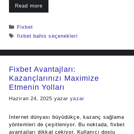
Read more
Kategoriler
Fixbet
Etiketler
fixbet bahis seçenekleri
Fixbet Avantajları:
Kazançlarınızı Maximize
Etmenin Yolları
Haziran 24, 2025
yazar
yazar
İnternet dünyası büyüdükçe, kazanç sağlama
yöntemleri de çeşitleniyor. Bu noktada, fixbet
avantajları dikkat çekiyor. Kullanıcı dostu