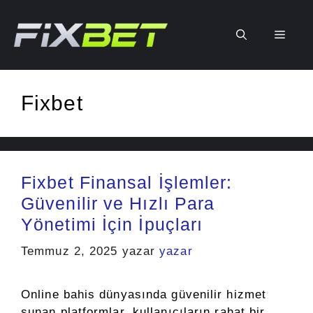
İçeriğe
atla
Men
Fixbet
Fixbet Finansal İşlemler:
Güvenilir ve Hızlı Para
Yönetimi İçin İpuçları
Temmuz 2, 2025
yazar
yazar
Online bahis dünyasında güvenilir hizmet
sunan platformlar, kullanıcıların rahat bir