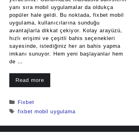
yanı sıra mobil uygulamalar da oldukça
popüler hale geldi. Bu noktada, fixbet mobil
uygulama, kullanıcılarına sunduğu
avantajlarla dikkat çekiyor. Kolay arayüzü,
hızlı erişimi ve çeşitli bahis seçenekleri
sayesinde, istediğiniz her an bahis yapma
imkanı sunuyor. Hem yeni başlayanlar hem
de …
Read more
Kategoriler
Fixbet
Etiketler
fixbet mobil uygulama