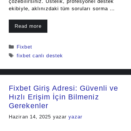
çözebilirsiniz. Üstelik, profesyonel destek
ekibiyle, aklınızdaki tüm soruları sorma …
Read more
Kategoriler
Fixbet
Etiketler
fixbet canlı destek
Fixbet Giriş Adresi: Güvenli ve
Hızlı Erişim İçin Bilmeniz
Gerekenler
Haziran 14, 2025
yazar
yazar